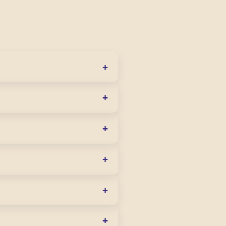
+
কোনো সময় আপনার সীমা পরিবর্তন
+
আপনি নির্দিষ্ট সময়ের জন্য খেলতে
+
বেন না এবং কোনো খেলা করতে পারবেন
+
ন না কেন, আপনার নির্ধারিত সীমা সব
+
া দলের সাথে যোগাযোগ করে আলোচনা
+