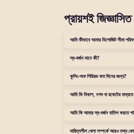
প্রায়শই জিজ্ঞাসিত 
আমি কীভাবে আমার ডিপোজিট সীমা পরিবর
আপনার bb22 অ্যাকাউন্টে লগইন করুন,
স্ব-বর্জন মানে কী?
করতে পারবেন। নতুন সীমা অবিলম্বে ক
স্ব-বর্জন হল একটি বৈশিষ্ট্য যা আপনা
কুলিং-অফ পিরিয়ড কত দিনের জন্য?
পারবেন না। এটি সমস্যাজনক খেলার অভ্
কুলিং-অফ পিরিয়ড ৭ দিন থেকে ৩০ দি
আমি কি বিকাশ, নগদ বা রকেটের মাধ্যমে
না। এটি খেলা থেকে বিরতি নেওয়ার এ
হ্যাঁ, bb22-এর সীমা সব পেমেন্ট পদ
আমি কি আমার স্ব-বর্জন বাতিল করতে পা
লেনদেনে কাজ করবে।
স্ব-বর্জন একটি গুরুতর পদক্ষেপ এবং
দায়িত্বশীল খেলা সম্পর্কে আরও তথ্য কো