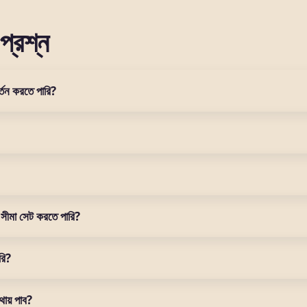
প্রশ্ন
্তন করতে পারি?
 সেটিংস মেনুতে যান এবং "দায়িত্বশীল খেলা" বিভাগ খুঁজুন। সেখানে আপনি যে
ার্যকর হবে।
কে আপনার bb22 অ্যাকাউন্ট স্থায়ীভাবে বন্ধ করতে দেয়। একবার সক্রিয় করলে, 
যাস নিয়ন্ত্রণের একটি শক্তিশালী উপায়।
ন পর্যন্ত হতে পারে। এই সময়ে আপনি আপনার অ্যাকাউন্টে অ্যাক্সেস করতে পার
 সীমা সেট করতে পারি?
কটি ভালো উপায়।
্ধতিতে প্রযোজ্য। আপনি বিকাশ, নগদ বা রকেটের মাধ্যমে যেকোনো পরিমাণ জমা দি
রি?
 সাধারণত বাতিল করা যায় না। তবে নির্দিষ্ট পরিস্থিতিতে, আপনি bb22 সহায়ত
থায় পাব?