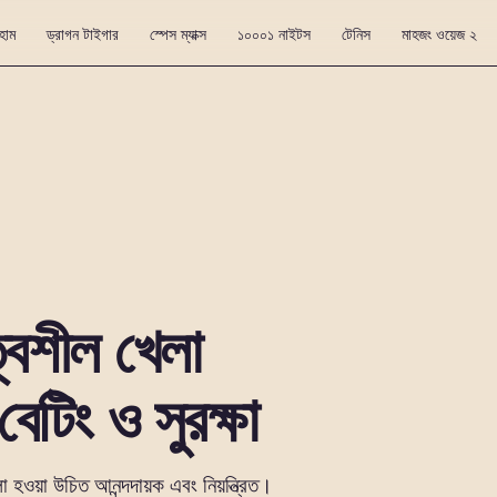
হোম
ড্রাগন টাইগার
স্পেস ম্যাক্স
১০০০১ নাইটস
টেনিস
মাহজং ওয়েজ ২
্বশীল খেলা
বেটিং ও সুরক্ষা
ওয়া উচিত আনন্দদায়ক এবং নিয়ন্ত্রিত।