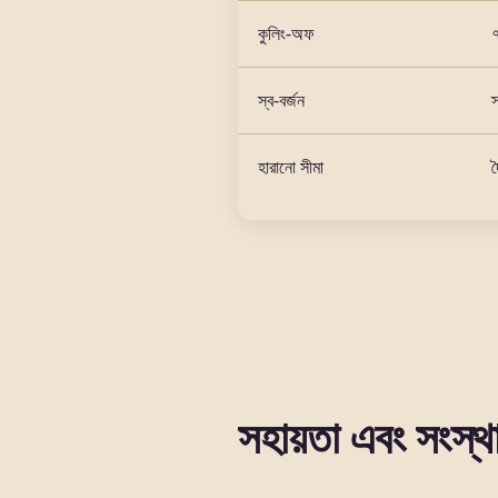
কুলিং-অফ
স্ব-বর্জন
স
হারানো সীমা
দ
সহায়তা এবং সংস্থ